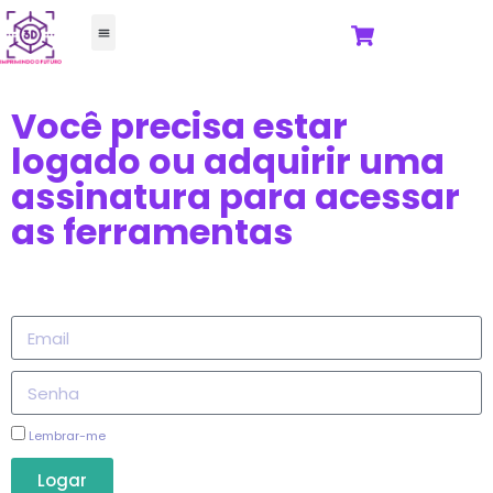
FORJA 3D
TODOS OS CURSOS
Você precisa estar
logado ou adquirir uma
assinatura para acessar
as ferramentas
Lembrar-me
Logar