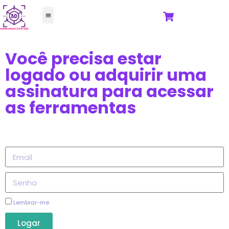
FORJA 3D
TODOS OS CURSOS
Você precisa estar
logado ou adquirir uma
assinatura para acessar
as ferramentas
Lembrar-me
Logar