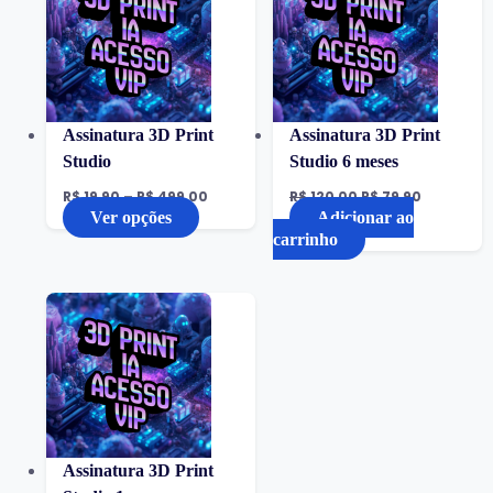
Assinatura 3D Print
Assinatura 3D Print
Studio
Studio 6 meses
R$
19,90
–
R$
499,00
R$
120,00
R$
79,90
Ver opções
Adicionar ao
carrinho
Assinatura 3D Print