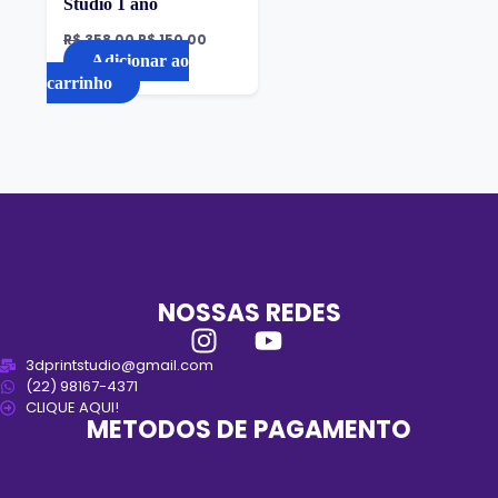
Studio 1 ano
R$
358,00
R$
150,00
Adicionar ao
carrinho
NOSSAS REDES
3dprintstudio@gmail.com
(22) 98167-4371
CLIQUE AQUI!
METODOS DE PAGAMENTO